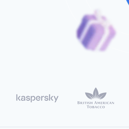
авляйте кому
но -
в любую
у РФ