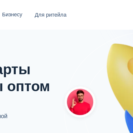
Бизнесу
Для ритейла
шения
Кейсы
Блог
О компании
арты
ы оптом
ной