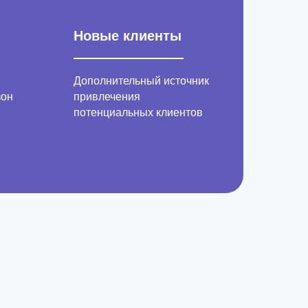
родажу
ных сертификатов
Новые клиенты
Дополнительный источник
зон
привлечения
потенциальных клиентов