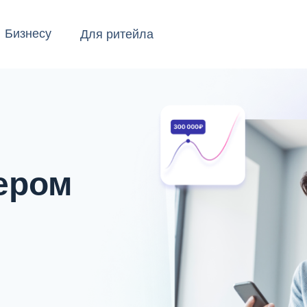
Бизнесу
Для ритейла
шения
Кейсы
Блог
О компании
ером