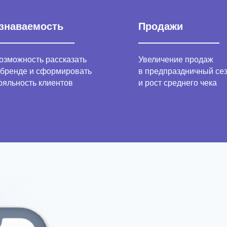
Начать п
подароч
знаваемость
Продажи
легко
озможность рассказать
Увеличение продаж
 бренде и сформировать
в предпраздничный се
ояльность клиентов
и рост среднего чека